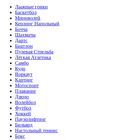
Лыжные гонки
Баскетбол
Миниволей
Керлинг Напольный
Бочча
Шахматы
Дартс
Биатлон
Пулевая Стрельба
Лёгкая Атлетика
Самбо
Кудо
Воркаут
Картинг
Мотоспорт
Плавание
Дзюдо
Волейбол
Футбол
Хоккей
Пауэрлифтинг
Бильярд
Настольный теннис
Бокс