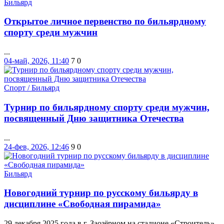
Бильярд
Открытое личное первенство по бильярдному
спорту среди мужчин
...
04-май, 2026, 11:40
7
0
Спорт / Бильярд
Турнир по бильярдному спорту среди мужчин,
посвященный Дню защитника Отечества
...
24-фев, 2026, 12:46
9
0
Бильярд
Новогодний турнир по русскому бильярду в
дисциплине «Свободная пирамида»
29 декабря 2025 года в г. Заозёрном на стадионе «Строитель»