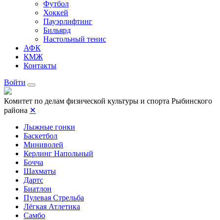
Футбол
Хоккей
Пауэрлифтинг
Бильярд
Настольный тенис
АФК
КМЖ
Контакты
Войти
Комитет по делам физической культуры и спорта Рыбинского
района
✕
Лыжные гонки
Баскетбол
Миниволей
Керлинг Напольный
Бочча
Шахматы
Дартс
Биатлон
Пулевая Стрельба
Лёгкая Атлетика
Самбо