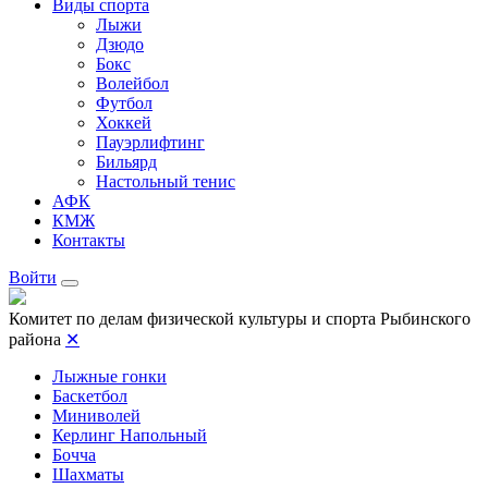
Виды спорта
Лыжи
Дзюдо
Бокс
Волейбол
Футбол
Хоккей
Пауэрлифтинг
Бильярд
Настольный тенис
АФК
КМЖ
Контакты
Войти
Комитет по делам физической культуры и спорта Рыбинского
района
✕
Лыжные гонки
Баскетбол
Миниволей
Керлинг Напольный
Бочча
Шахматы