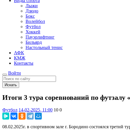
Виды спорта
Лыжи
Дзюдо
Бокс
Волейбол
Футбол
Хоккей
Пауэрлифтинг
Бильярд
Настольный тенис
АФК
КМЖ
Контакты
Войти
Искать
Итоги 3 тура соревнований по футзалу «
Футбол
14-02-2025, 11:00
10
0
08.02.2025г. в спортивном зале г. Бородино состоялся третий т