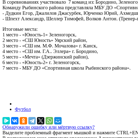
В соревнованиях участвовало 7 команд из: Бородино, Зеленого
Команду Рыбинского района представляла МБУ ДО «Спортивна
- Дудкин Егор, Джалилов Джасурбек, Юрченко Юрий, Ахмедшин
- Шпехт Александр, Шеллер Тимофей, Волков Антон. (Тренер-
Итоговые места:
1 место - «Юность-1» Зеленогорск,
2 место - «СШ Юность» Уярский район,
3 место - «СШ им. М.Ф. Мочалова» г. Канск,
4 место - «СШ им. Г.А.. Эллера» г. Бородино,
5 место - «Мечта» (Дзержинский район),
6 место - «Юность-2» г. Зеленогорск,
7 место - МБУ ДО «Спортивная школа Рыбинского района».
Футбол
Обнаружили ошибку или мёртвую ссылку?
Выделите проблемный фрагмент мышкой и нажмите CTRL+E