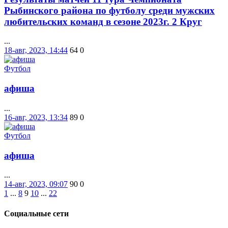
Рыбинского района по футболу среди мужских
любительских команд в сезоне 2023г. 2 Круг
...
18-авг, 2023, 14:44
64
0
Футбол
афиша
...
16-авг, 2023, 13:34
89
0
Футбол
афиша
...
14-авг, 2023, 09:07
90
0
1
...
8
9
10
...
22
Социальные
сети