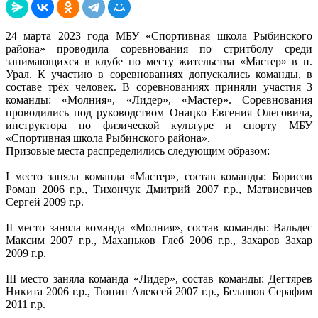
24 марта 2023 года МБУ «Спортивная школа Рыбинского
района» проводила соревнования по стритболу среди
занимающихся в клубе по месту жительства «Мастер» в п.
Урал. К участию в соревнованиях допускались команды, в
составе трёх человек. В соревнованиях приняли участия 3
команды: «Молния», «Лидер», «Мастер». Соревнования
проводились под руководством Онацко Евгения Олеговича,
инструктора по физической культуре и спорту МБУ
«Спортивная школа Рыбинского района».
Призовые места распределились следующим образом:
I место заняла команда «Мастер», состав команды: Борисов
Роман 2006 г.р., Тихончук Дмитрий 2007 г.р., Матвиевичев
Сергей 2009 г.р.
II место заняла команда «Молния», состав команды: Вальдес
Максим 2007 г.р., Маханьков Глеб 2006 г.р., Захаров Захар
2009 г.р.
III место заняла команда «Лидер», состав команды: Дегтярев
Никита 2006 г.р., Тюпин Алексей 2007 г.р., Белашов Серафим
2011 г.р.