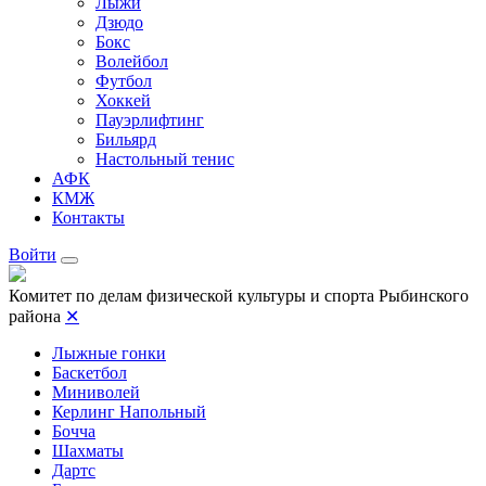
Лыжи
Дзюдо
Бокс
Волейбол
Футбол
Хоккей
Пауэрлифтинг
Бильярд
Настольный тенис
АФК
КМЖ
Контакты
Войти
Комитет по делам физической культуры и спорта Рыбинского
района
✕
Лыжные гонки
Баскетбол
Миниволей
Керлинг Напольный
Бочча
Шахматы
Дартс