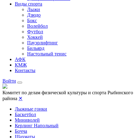
Виды спорта
Лыжи
Дзюдо
Бокс
Волейбол
Футбол
Хоккей
Пауэрлифтинг
Бильярд
Настольный тенис
АФК
КМЖ
Контакты
Войти
Комитет по делам физической культуры и спорта Рыбинского
района
✕
Лыжные гонки
Баскетбол
Миниволей
Керлинг Напольный
Бочча
Шахматы