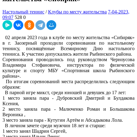
Настольный теннис
/
Клубы по месту жительства
7-04-2023,
09:07
528
0
02 апреля 2023 года в клубе по месту жительства «Сибиряк»
в г. Заозерный проходили соревнования по настольному
теннису, посвящённые Всемирному Дню настольного
тенниса. К участию допускались жители Рыбинского района.
Соревнования проводились под руководством Черноусова
Владимира Стефановича, инструктора по физической
культуре и спорту МБУ «Спортивная школа Рыбинского
района».
По итогам соревнований места распределились следующим
образом:
В парной игре микст, среди юношей и девушек до 17 лет:
1 место заняла пара - Дубровский Дмитрий и Булдакова
Ксения,
2 место заняла пара - Малюченко Роман и Большакова
Вероника ,
3 место заняла пара - Кутугин Артём и Абсадыкова Лола.
В личном зачете среди мужчин 18 лет и старше:
1 место занял Шадрин Сергей,
2 место занял Ильин Денис,