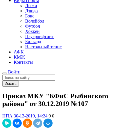
Виды спорта
Лыжи
Дзюдо
Бокс
Волейбол
Футбол
Хоккей
Пауэрлифтинг
Бильярд
Настольный тенис
АФК
КМЖ
Контакты
Войти
Искать
Приказ МКУ "КФиС Рыбинского
района" от 30.12.2019 №107
НПА
30-12-2019, 14:24
9
0