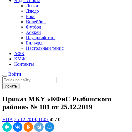
Виды спорта
Лыжи
Дзюдо
Бокс
Волейбол
Футбол
Хоккей
Пауэрлифтинг
Бильярд
Настольный тенис
АФК
КМЖ
Контакты
Войти
Искать
Приказ МКУ «КФиС Рыбинского
района» № 101 от 25.12.2019
НПА
25-12-2019, 11:07
457
0