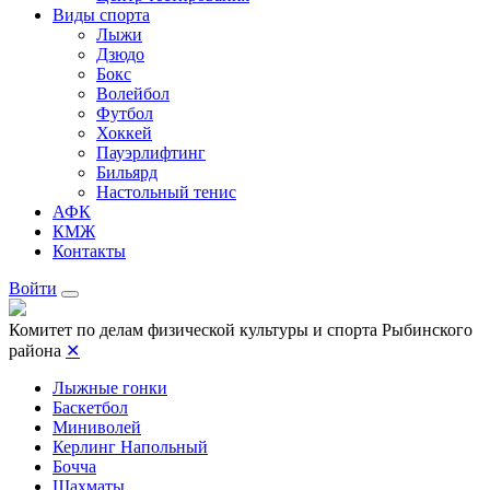
Виды спорта
Лыжи
Дзюдо
Бокс
Волейбол
Футбол
Хоккей
Пауэрлифтинг
Бильярд
Настольный тенис
АФК
КМЖ
Контакты
Войти
Комитет по делам физической культуры и спорта Рыбинского
района
✕
Лыжные гонки
Баскетбол
Миниволей
Керлинг Напольный
Бочча
Шахматы