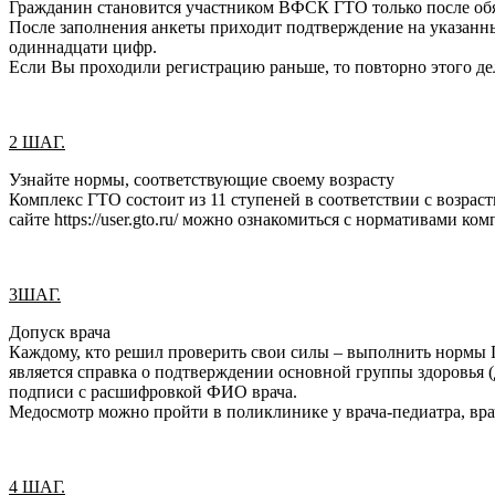
Гражданин становится участником ВФСК ГТО только после обязат
После заполнения анкеты приходит подтверждение на указанн
одиннадцати цифр.
Если Вы проходили регистрацию раньше, то повторно этого д
2 ШАГ.
Узнайте нормы, соответствующие своему возрасту
Комплекс ГТО состоит из 11 ступеней в соответствии с возрас
сайте https://user.gto.ru/ можно ознакомиться с нормативами к
3ШАГ.
Допуск врача
Каждому, кто решил проверить свои силы – выполнить нормы 
является справка о подтверждении основной группы здоровья 
подписи с расшифровкой ФИО врача.
Медосмотр можно пройти в поликлинике у врача-педиатра, вра
4 ШАГ.