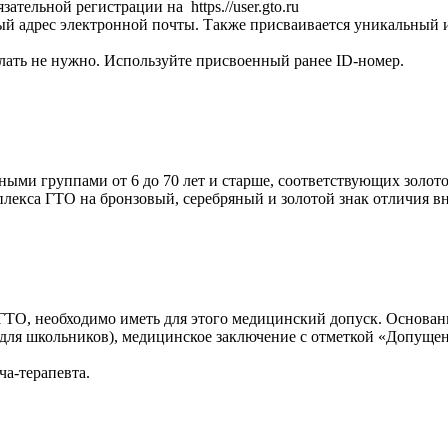
ельной регистрации на https.//user.gto.ru
ый адрес электронной почты. Также присваивается уникальный 
елать не нужно. Используйте присвоенный ранее ID-номер.
тными группами от 6 до 70 лет и старше, соответствующих золот
омплекса ГТО на бронзовый, серебряный и золотой знак отличия в
ГТО, необходимо иметь для этого медицинский допуск. Основа
(для школьников), медицинское заключение с отметкой «Допущен
ча-терапевта.