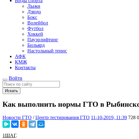
Виды спорта
Лыжи
Дзюдо
Бокс
Волейбол
Футбол
Хоккей
Пауэрлифтинг
Бильярд
Настольный тенис
АФК
КМЖ
Контакты
Войти
Искать
Как выполнить нормы ГТО в Рыбинско
Новости ГТО
/
Центр тестирования ГТО
11-10-2019, 11:39
728
1ШАГ
. Регист