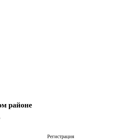
м районе
0
рация