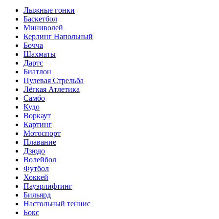
Лыжные гонки
Баскетбол
Миниволей
Керлинг Напольный
Бочча
Шахматы
Дартс
Биатлон
Пулевая Стрельба
Лёгкая Атлетика
Самбо
Кудо
Воркаут
Картинг
Мотоспорт
Плавание
Дзюдо
Волейбол
Футбол
Хоккей
Пауэрлифтинг
Бильярд
Настольный теннис
Бокс