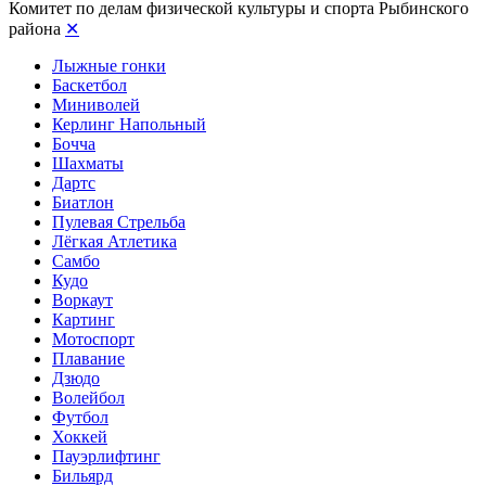
Комитет по делам физической культуры и спорта Рыбинского
района
✕
Лыжные гонки
Баскетбол
Миниволей
Керлинг Напольный
Бочча
Шахматы
Дартс
Биатлон
Пулевая Стрельба
Лёгкая Атлетика
Самбо
Кудо
Воркаут
Картинг
Мотоспорт
Плавание
Дзюдо
Волейбол
Футбол
Хоккей
Пауэрлифтинг
Бильярд