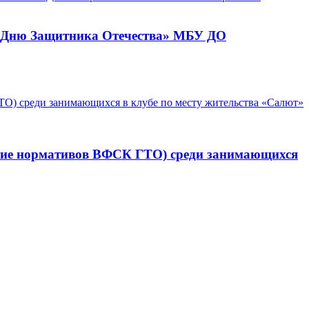
 «Дню Защитника Отечества» МБУ ДО
ение нормативов ВФСК ГТО) среди занимающихся