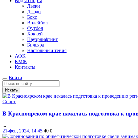
Виды спорта
Лыжи
Дзюдо
Бокс
Волейбол
Футбол
Хоккей
Пауэрлифтинг
Бильярд
Настольный тенис
АФК
КМЖ
Контакты
Войти
Искать
Спорт
В Красноярском крае началась подготовка к пров
...
21-фев, 2024, 14:45
40
0