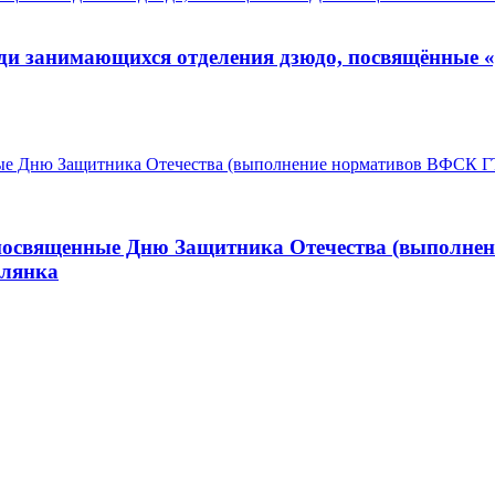
еди занимающихся отделения дзюдо, посвящённые
 посвященные Дню Защитника Отечества (выполн
олянка