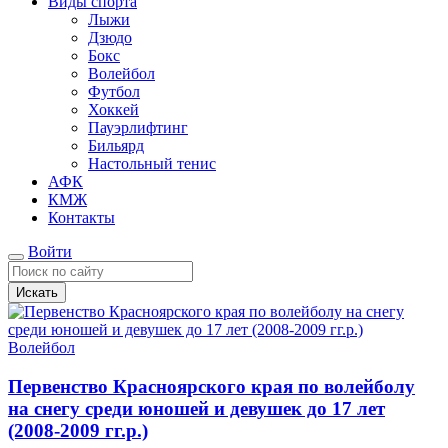
Виды спорта
Лыжи
Дзюдо
Бокс
Волейбол
Футбол
Хоккей
Пауэрлифтинг
Бильярд
Настольный тенис
АФК
КМЖ
Контакты
Войти
Искать
Волейбол
Первенство Красноярского края по волейболу
на снегу среди юношей и девушек до 17 лет
(2008-2009 гг.р.)