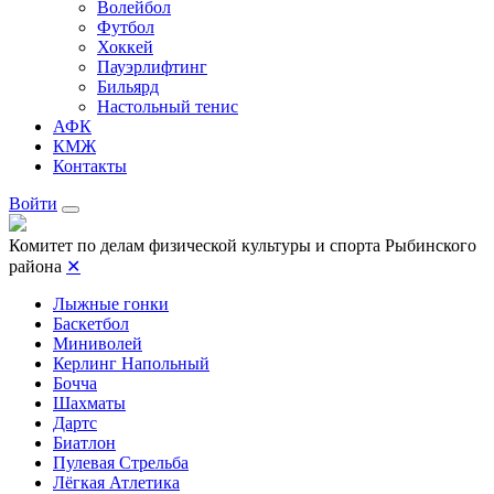
Волейбол
Футбол
Хоккей
Пауэрлифтинг
Бильярд
Настольный тенис
АФК
КМЖ
Контакты
Войти
Комитет по делам физической культуры и спорта Рыбинского
района
✕
Лыжные гонки
Баскетбол
Миниволей
Керлинг Напольный
Бочча
Шахматы
Дартс
Биатлон
Пулевая Стрельба
Лёгкая Атлетика