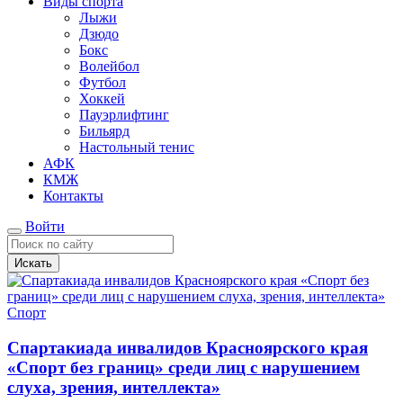
Виды спорта
Лыжи
Дзюдо
Бокс
Волейбол
Футбол
Хоккей
Пауэрлифтинг
Бильярд
Настольный тенис
АФК
КМЖ
Контакты
Войти
Искать
Спорт
Спартакиада инвалидов Красноярского края
«Спорт без границ» среди лиц с нарушением
слуха, зрения, интеллекта»