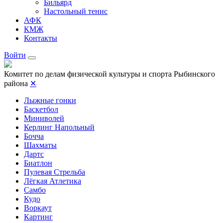
Бильярд
Настольный тенис
АФК
КМЖ
Контакты
Войти
Комитет по делам физической культуры и спорта Рыбинского
района
✕
Лыжные гонки
Баскетбол
Миниволей
Керлинг Напольный
Бочча
Шахматы
Дартс
Биатлон
Пулевая Стрельба
Лёгкая Атлетика
Самбо
Кудо
Воркаут
Картинг